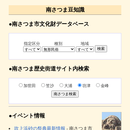
南さつま豆知識
●南さつま市文化財データベース
指定区分
種別
地域
●南さつま歴史街道サイト内検索
加世田
笠沙
大浦
坊津
金峰
●イベント情報
吹上浜砂の祭典最新情報
- 南さつま市