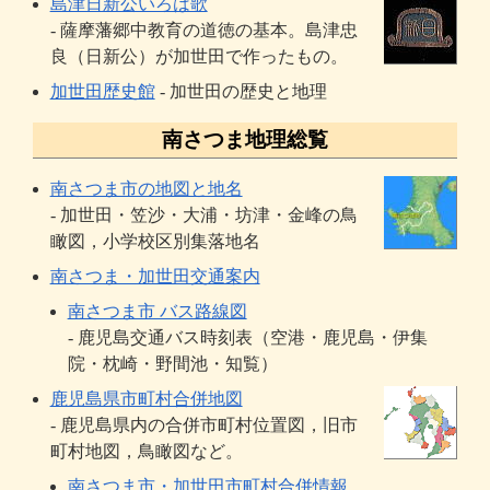
島津日新公いろは歌
- 薩摩藩郷中教育の道徳の基本。島津忠
良（日新公）が加世田で作ったもの。
加世田歴史館
- 加世田の歴史と地理
南さつま地理総覧
南さつま市の地図と地名
- 加世田・笠沙・大浦・坊津・金峰の鳥
瞰図，小学校区別集落地名
南さつま・加世田交通案内
南さつま市 バス路線図
- 鹿児島交通バス時刻表（空港・鹿児島・伊集
院・枕崎・野間池・知覧）
鹿児島県市町村合併地図
- 鹿児島県内の合併市町村位置図，旧市
町村地図，鳥瞰図など。
南さつま市・加世田市町村合併情報