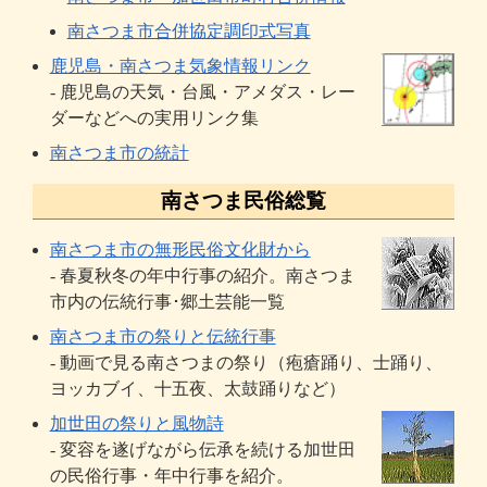
南さつま市合併協定調印式写真
鹿児島・南さつま気象情報リンク
- 鹿児島の天気・台風・アメダス・レー
ダーなどへの実用リンク集
南さつま市の統計
南さつま民俗総覧
南さつま市の無形民俗文化財から
- 春夏秋冬の年中行事の紹介。南さつま
市内の伝統行事･郷土芸能一覧
南さつま市の祭りと伝統行事
- 動画で見る南さつまの祭り（疱瘡踊り、士踊り、
ヨッカブイ、十五夜、太鼓踊りなど）
加世田の祭りと風物詩
- 変容を遂げながら伝承を続ける加世田
の民俗行事・年中行事を紹介。